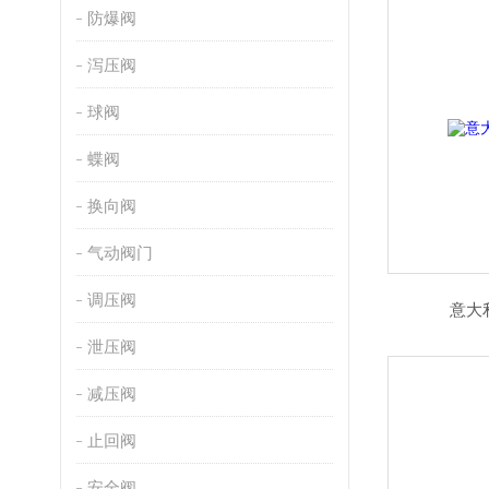
防爆阀
泻压阀
球阀
蝶阀
换向阀
气动阀门
调压阀
意大利
泄压阀
减压阀
止回阀
安全阀