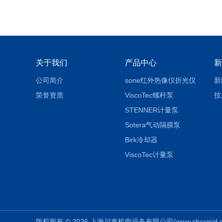
关于我们
产品中心
新
公司简介
sone红外热像仪折光仪
新
荣誉资质
ViscoTec螺杆泵
技
STENNER计量泵
Sotera气动隔膜泵
Birk冷却器
ViscoTec计量泵
版权所有 © 2026 上海川鑫机电设备有限公司(www.shcxinjd.com)