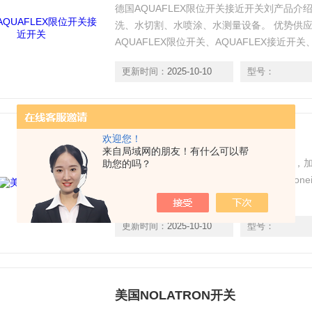
德国AQUAFLEX限位开关接近开关刘产品介绍
洗、水切割、水喷涂、水测量设备。 优势供应德
AQUAFLEX限位开关、AQUAFLEX接近开关、
测量设备 常用型号：030 – 060型、045-065
更新时间：
2025-10-10
型号：
型、987型、256
欢迎您！
美国ITT开关
来自局域网的朋友！有什么可以帮
美国ITT开关 工业阀门： 美国Masoneilan
助您的吗？
Valtek 阀门附件： 美国PMV定位器，masone
STONEL 限位开关
更新时间：
2025-10-10
型号：
美国NOLATRON开关