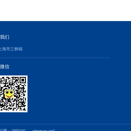
我们
上海市三林镇
微信
量：285040
sitemap.xml