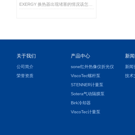
EXERGY 换热器出现堵塞的情况该怎么解决？
关于我们
产品中心
新闻
公司简介
sone红外热像仪折光仪
新闻
荣誉资质
ViscoTec螺杆泵
技术
STENNER计量泵
Sotera气动隔膜泵
Birk冷却器
ViscoTec计量泵