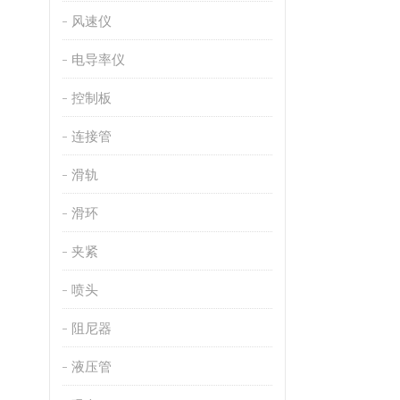
风速仪
电导率仪
控制板
连接管
滑轨
滑环
夹紧
喷头
阻尼器
液压管