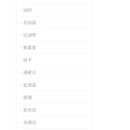
油封
启动器
过滤带
胀紧套
转子
测硬计
监测器
探测
折光仪
光谱仪