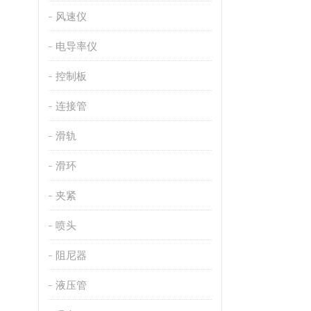
风速仪
电导率仪
控制板
连接管
滑轨
滑环
夹紧
喷头
阻尼器
液压管