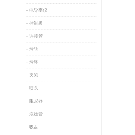
电导率仪
控制板
连接管
滑轨
滑环
夹紧
喷头
阻尼器
液压管
吸盘