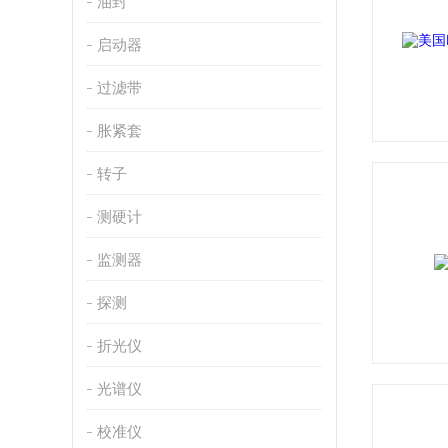
油封
启动器
过滤带
胀紧套
转子
测硬计
监测器
探测
折光仪
光谱仪
校准仪