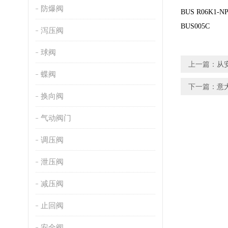
防爆阀
BUS R06K1-NP
BUS005C
泻压阀
球阀
上一篇：
从
蝶阀
下一篇：
意
换向阀
气动阀门
调压阀
泄压阀
减压阀
止回阀
安全阀