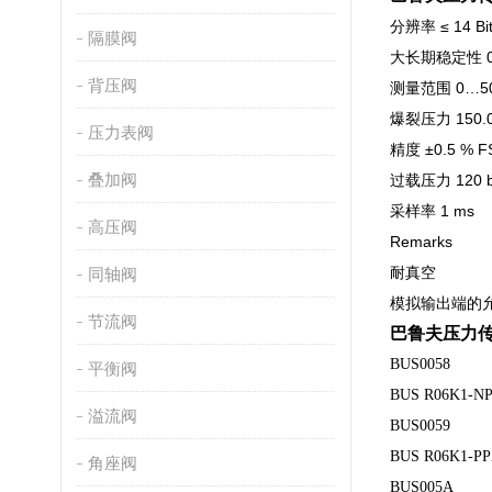
分辨率 ≤ 14 Bi
隔膜阀
大长期稳定性 0.
背压阀
测量范围 0…50
爆裂压力 150.0
压力表阀
精度 ±0.5 % F
叠加阀
过载压力 120 b
采样率 1 ms
高压阀
Remarks
耐真空
同轴阀
模拟输出端的允许
节流阀
巴鲁夫压力
BUS0058
平衡阀
BUS R06K1-NP
溢流阀
BUS0059
BUS R06K1-PP
角座阀
BUS005A