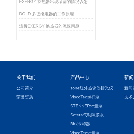
EXERGY 换热器出现堵塞的情况该怎么解决？
DOLD 多德继电器的工作原理
浅析EXERGY 换热器的流速问题
关于我们
产品中心
新闻
公司简介
sone红外热像仪折光仪
新闻
荣誉资质
ViscoTec螺杆泵
技术
STENNER计量泵
Sotera气动隔膜泵
Birk冷却器
ViscoTec计量泵