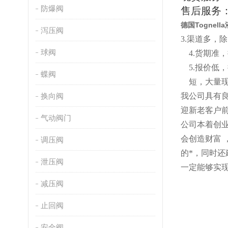
防爆阀
售后服务
德国Tognell
泻压阀
3.渠道多，
球阀
4.货期
5
.
报价低，
蝶阀
短
，
大量
换向阀
我公司具有
迎新老客户
气动阀门
公司本着创
会创造财富
调压阀
的*，同时
泄压阀
一定能够实
减压阀
止回阀
安全阀