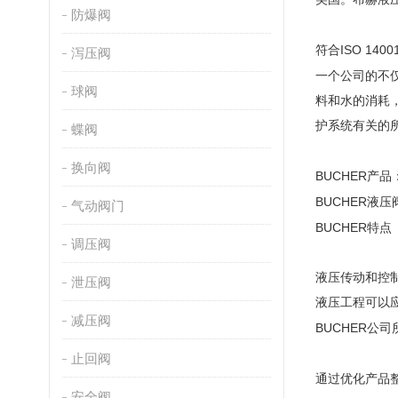
防爆阀
ISO 1400
符合
泻压阀
一个公司的不
球阀
料和水的消耗
护系统有关的
蝶阀
换向阀
BUCHER
产品
BUCHER
液压
气动阀门
BUCHER
特点
调压阀
液压传动和控
泄压阀
液压工程可以
减压阀
BUCHER
公司
止回阀
通过优化产品
安全阀