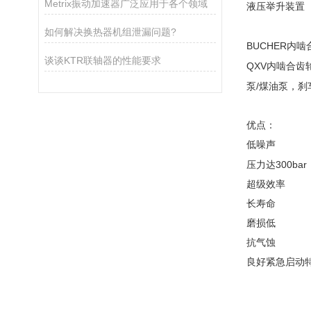
Metrix振动加速器广泛应用于各个领域
液压举升装置
如何解决换热器机组泄漏问题?
BUCHER
内啮
谈谈KTR联轴器的性能要求
QXV
内啮合齿
/
泵
煤油泵，刹
优点：
低噪声
300bar
压力达
超级效率
长寿命
磨损低
抗气蚀
良好紧急启动