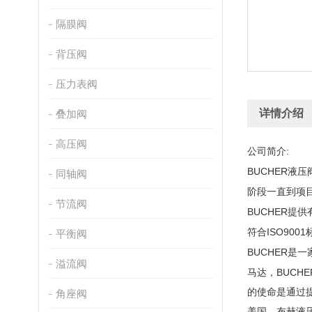
隔膜阀
背压阀
压力表阀
详情介绍
叠加阀
高压阀
:
公司简介
BUCHER
液压
同轴阀
阶段一直到项
节流阀
BUCHER
提供
ISO9001
符合
平衡阀
BUCHER
是一
溢流阀
BUCHE
马达，
的使命是通过
角座阀
美国。布赫液