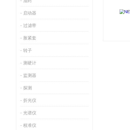
油封
启动器
过滤带
胀紧套
转子
测硬计
监测器
探测
折光仪
光谱仪
校准仪