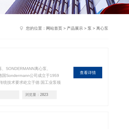
您的位置：
网站首页
>
产品展示
>
泵
> 离心泵
器、SONDERMANN离心泵、
查看详情
ondermann公司成立于1959
传统技术要求屹立于德 国工业泵领
始Sondermann的突出优势一直
浏览量：
2823
问题。Sonderman