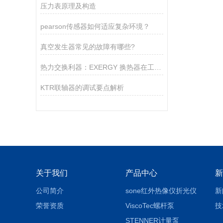
压力表原理及构造
pearson传感器如何适应复杂环境？
真空发生器常见的故障有哪些?
热力交换利器：EXERGY 换热器在工业生产中的重要作用
KTR联轴器的调试要点解析
关于我们
产品中心
新
公司简介
sone红外热像仪折光仪
新
荣誉资质
ViscoTec螺杆泵
技
STENNER计量泵