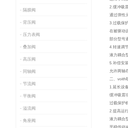
2.缓冲吸
隔膜阀
通过弹性元件
背压阀
3.过载保
在被驱动设备
压力表阀
部分型号通过
叠加阀
4.转速调节
液力耦合型联
高压阀
5.补偿安装
允许两轴存在
同轴阀
二、voith
节流阀
1.延长设备
缓冲吸震功能
平衡阀
过载保护机
溢流阀
2.提高运行
液力耦合型联
角座阀
平稳传动减少