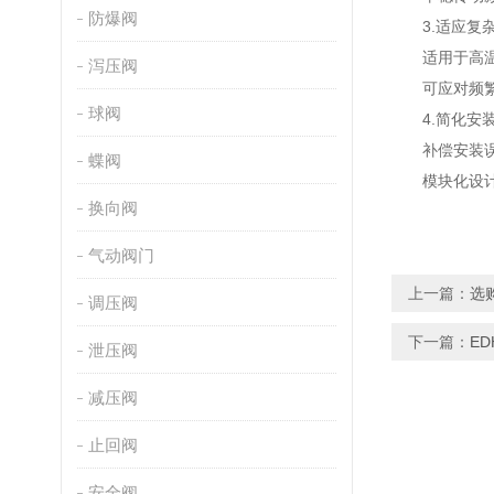
防爆阀
3.适应复杂
适用于高温、
泻压阀
可应对频繁启
球阀
4.简化安装
补偿安装误
蝶阀
模块化设计便
换向阀
气动阀门
上一篇：
选
调压阀
下一篇：
E
泄压阀
减压阀
止回阀
安全阀