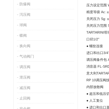
防爆阀
压力设定范围 Wh
精度等级 Ac: 
泻压阀
关闭压力 Sg: 
球阀
关闭压力范围 Sz
TARTARINI塔
蝶阀
口径1/2"
换向阀
● 螺纹连接
进口和出口3/4"
气动阀门
调压阀备件包
消音器
FL-SR
调压阀
意大利TARTA
泄压阀
RP 10调压阀
内部放散阀
减压阀
● 超压和低压
止回阀
● 人工复位
● 进口和出口
安全阀