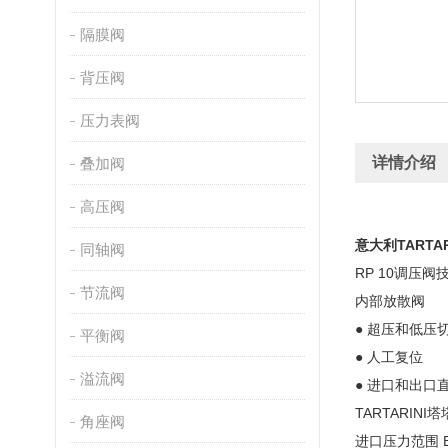
隔膜阀
背压阀
压力表阀
详情介绍
叠加阀
高压阀
意大利TARTA
同轴阀
RP 10调压阀
节流阀
内部放散阀
● 超压和低压
平衡阀
● 人工复位
溢流阀
● 进口和出口
TARTARINI
角座阀
进口压力范围 Bp