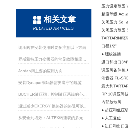
压力设定范围 Wh
精度等级 Ac: 
相关文章
关闭压力 Sg: 
RELATED ARTICLES
关闭压力范围 Sz
TARTARINI塔
口径1/2"
调压阀在安装使用时要多注意以下方面
● 螺纹连接
罗斯蒙特压力变频器的常见故障相应解决方法
进口和出口3/4"
调压阀备件包
Jordan阀主要的应用方向
消音器
FL-SR
安装Dynapar编码器需要遵守的规范如下
意大利TARTA
RP 10调压阀
BUCHER液压阀：控制液压系统的心脏！
内部放散阀
通过减少EXERGY 换热器的热阻可以提升换热效率
● 超压和低压
从安全到增效：AI-TEK转速表的多元使用目的
● 人工复位
● 进口和出口