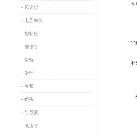
常
风速仪
电导率仪
控制板
详
连接管
滑轨
补
滑环
夹紧
喷头
阻尼器
液压管