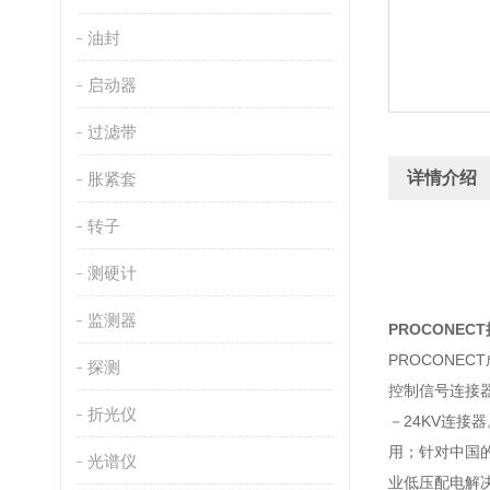
油封
启动器
过滤带
详情介绍
胀紧套
转子
测硬计
监测器
PROCONEC
PROCONE
探测
控制信号连接器1
折光仪
－24KV连接
用；针对中国
光谱仪
业低压配电解