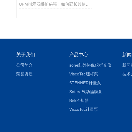
UFM指示器维护秘籍：如何延长其使用寿命？
关于我们
产品中心
新闻
公司简介
sone红外热像仪折光仪
新闻
荣誉资质
ViscoTec螺杆泵
技术
STENNER计量泵
Sotera气动隔膜泵
Birk冷却器
ViscoTec计量泵