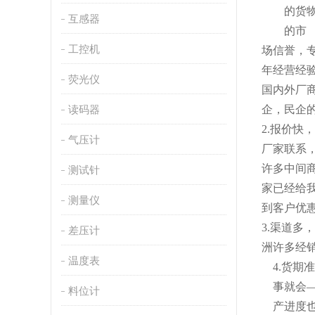
的货
互感器
的市
工控机
场信誉，
年经营经
荧光仪
国内外厂商
读码器
企，民企
2
.
报价快，
气压计
厂家联系
许多中间
测试针
家已经给
测量仪
到客户优
3.渠道多
差压计
洲许多经
温度表
4.货期
事就会
料位计
产进度