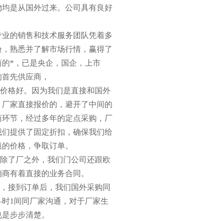
物均是从国外过来。公司具有良好
专业的销售和技术服务团队凭着多
验，熟悉并了解市场行情，
赢
得了
的*
，
已是央企，国企，上市
的首先供应商，
价格好。因为我们是直接和国外
，厂家直接报价的，避开了中间的
商环节，经过多年的定点采购，厂
我们提供了固定折扣，确保我们给
惠
的价格，争取订单。
，除了厂之外，我们门公司还跟欧
销商有着直接的业务合同
。
准，接到订单后，我们国外采购同
—时
1
间同厂家沟通，对于厂家生
也
是
步步清楚。