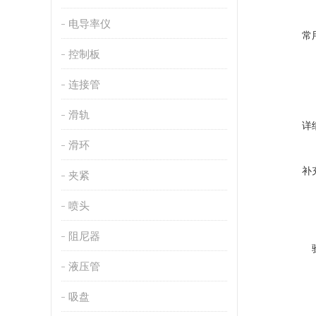
电导率仪
常
控制板
连接管
滑轨
详
滑环
补
夹紧
喷头
阻尼器
液压管
吸盘