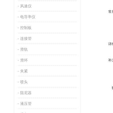
风速仪
常
电导率仪
控制板
连接管
详
滑轨
滑环
补
夹紧
喷头
阻尼器
液压管