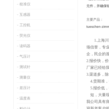
校准仪
元件，并确保
互感器
主要产品：
工控机
tueschen-zim
荧光仪
1.
上海川
读码器
场信誉，专
企，民企的
气压计
2
.
报价快，价
测试针
厂家已经给
3.渠道多，
测量仪
4.货期
差压计
5
.
报价低，
短
，
大量
温度表
我公司具有
迎新老客户
料位计