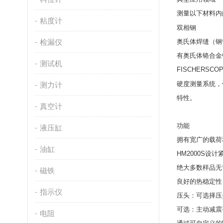
测量以下材料内
粘度计
双相钢
检漏仪
奥氏体焊缝（钢
有奥氏体铬合金
测试机
FISCHERSCOP
硬度测量系统，
测力计
特性。
真空计
功能
液压缸
拥有宽广的载荷
油缸
HM2000S
设计
绝大多数样品无
磁铁
良好的热稳定性
指示仪
压头：可选择压
可选：主动减震
电阻