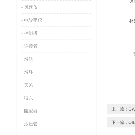
详
风速仪
电导率仪
补
控制板
连接管
滑轨
滑环
夹紧
喷头
上一篇：
G
阻尼器
下一篇：
OI
液压管