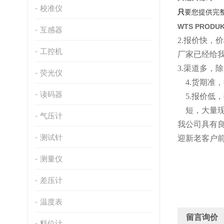
校准仪
只
要您提供完
WTS PRODU
互感器
2
.
报价快，价
工控机
厂家已经给
3.渠道多，
荧光仪
4.货期
读码器
5
.
报价低，
短
，
大量
气压计
我公司具有
测试针
迎新老客户
测量仪
差压计
温度表
留言询价
料位计