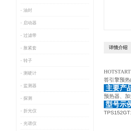
油封
启动器
过滤带
详情介绍
胀紧套
转子
HOTST
测硬计
答引擎预热的
监测器
主要产
预热器、加
探测
型号示
折光仪
TPS152GT
光谱仪