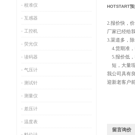
校准仪
HOTSTAR
互感器
2
.
报价快，价
工控机
厂家已经给
3.渠道多，
荧光仪
4.货期
读码器
5
.
报价低，
短
，
大量
气压计
我公司具有
迎新老客户
测试针
测量仪
差压计
温度表
留言询价
料位计