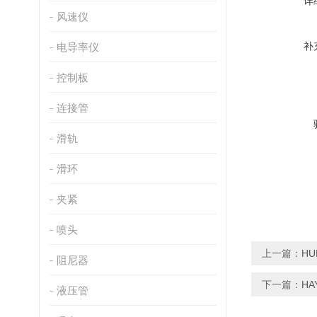
详
风速仪
补
电导率仪
控制板
连接管
滑轨
滑环
夹紧
喷头
上一篇：
H
阻尼器
下一篇：
H
液压管