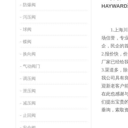
防爆阀
HAYWA
泻压阀
球阀
1.
上海川
场信誉，专
蝶阀
企，民企的
换向阀
2
.
报价快，价
厂家已经给
气动阀门
3.渠道多，
我公司具有
调压阀
迎新老客户
泄压阀
在此也感谢
们提出宝贵
减压阀
垂询，索取
止回阀
安全阀