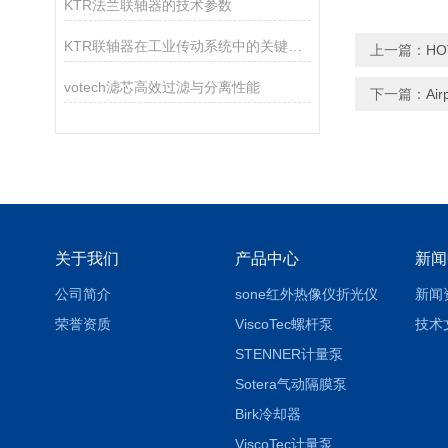
KTR法兰联轴器的技术参数
KTR联轴器在工业传动系统中的关键作用
上一篇：
H
votech滤芯高效过滤与分离性能
下一篇：
A
关于我们
产品中心
新闻
公司简介
sone红外热像仪折光仪
新闻
荣誉资质
ViscoTec螺杆泵
技术
STENNER计量泵
Sotera气动隔膜泵
Birk冷却器
ViscoTec计量泵