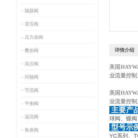
隔膜阀
背压阀
压力表阀
详情介绍
叠加阀
高压阀
美国HAY
业流量控制
同轴阀
节流阀
美国HAY
业流量控制
平衡阀
主要产
溢流阀
球阀、蝶阀
型号示
角座阀
YC系列、