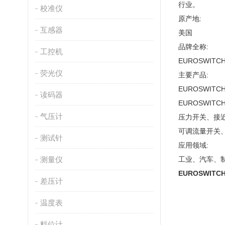
行业。
校准仪
原产地:
互感器
美国
品牌全称:
工控机
EUROSWITC
荧光仪
主要产品:
EUROSWIT
读码器
EUROSWITC
气压计
压力开关、接近
可调流量开关、
测试针
应用领域:
测量仪
工业、汽车、
EUROSWIT
差压计
温度表
料位计