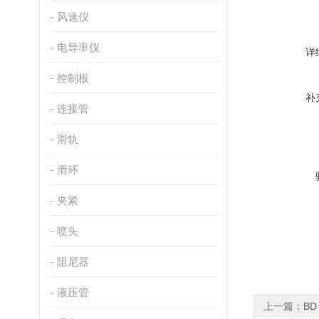
风速仪
电导率仪
详
控制板
补
连接管
滑轨
滑环
夹紧
喷头
阻尼器
液压管
上一篇：
BD