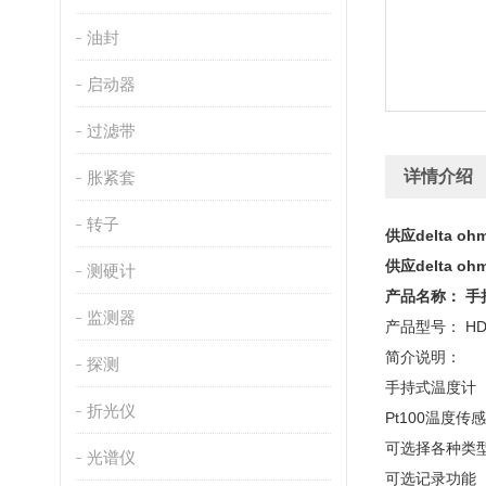
油封
启动器
过滤带
详情介绍
胀紧套
转子
供应delta o
供应delta o
测硬计
产品名称： 手持
监测器
产品型号： HD21
简介说明：
探测
手持式温度计
折光仪
Pt100温度传
可选择各种类
光谱仪
可选记录功能