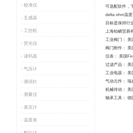
校准仪
可选配软件，
delta o
互感器
目标是保持行业高
工控机
上海铂鳞贸易
工业阀门： 美国M
荧光仪
阀门附件： 美国
读码器
仪表： 美国Fi
过滤产品： 美国H
气压计
工业电器： 美国
气动元件： 瑞典P
测试针
机械传动： 美国
测量仪
轴承工具： 德国
差压计
温度表
料位计