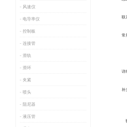
风速仪
联
电导率仪
控制板
常
连接管
滑轨
滑环
详
夹紧
补
喷头
阻尼器
液压管