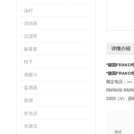
油封
启动器
过滤带
详情介绍
胀紧套
转子
*
德国FRAKO
*
德国FRAKO
测硬计
额定电压：==
监测器
RM9606 R
2000（V） 
探测
折光仪
光谱仪
调谐