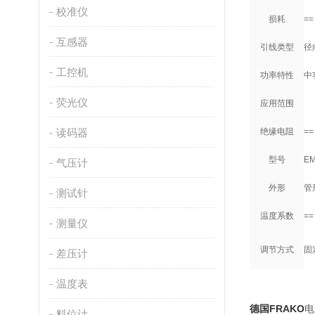
校准仪
损耗
==
互感器
引线类型
径
工控机
功率特性
中
荧光仪
应用范围
读码器
绝缘电阻
=
型号
EM
气压计
外形
管
测试针
温度系数
==
测量仪
调节方式
固
差压计
温度表
德国
FRAKO
电
料位计