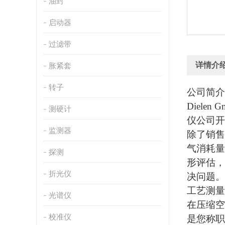
油封
启动器
过滤带
详情介
胀紧套
转子
公司简介
Diele
测硬计
仪公司开
监测器
除了销售
气消耗量
探测
形评估，
折光仪
决问题。
工艺测量
光谱仪
在压缩空
校准仪
是您称职