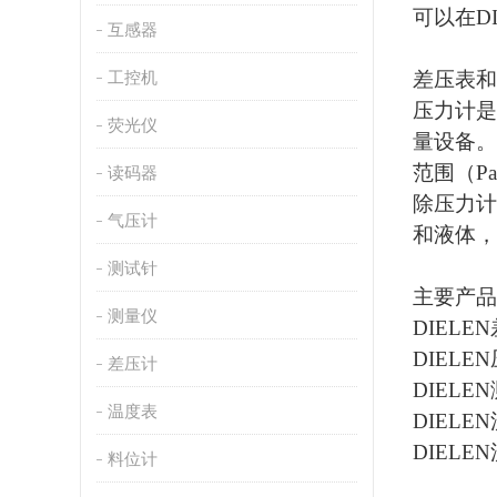
可以在
D
互感器
工控机
差压表和
压力计是
荧光仪
量设备。
范围（P
读码器
除压力计
气压计
和液体，
测试针
主要产品
测量仪
DIELEN
DIELE
差压计
DIELEN
温度表
DIELEN
DIELEN
料位计