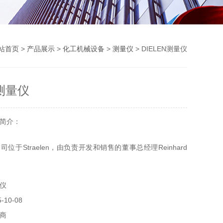
站首页
>
产品展示
>
化工机械设备
>
测量仪
> DIELEN测量仪
N测量仪
简介：
bH公司位于Straelen，由负责开发和销售的董事总经理Reinhard
992年成立。DIELEN测量仪公司开发和销售用于测量气体量的测量
id-West Instrument的差压测量仪器等。
仪
10-08
商