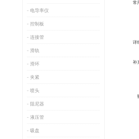
常
电导率仪
控制板
连接管
详
滑轨
补
滑环
夹紧
喷头
阻尼器
液压管
吸盘