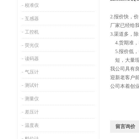
校准仪
2
.
报价快，价
互感器
厂家已经给
工控机
3.渠道多，
4.货期
荧光仪
5
.
报价低，
读码器
短
，
大量
我公司具有
气压计
迎新老客户
测试针
公司本着创
测量仪
差压计
温度表
留言询价
料位计