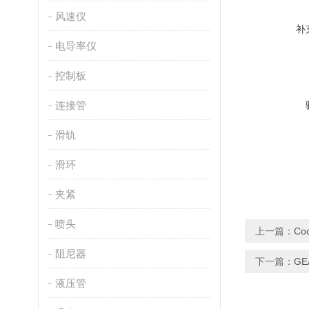
风速仪
补
电导率仪
控制板
连接管
滑轨
滑环
夹紧
喷头
上一篇：
Co
阻尼器
下一篇：
G
液压管