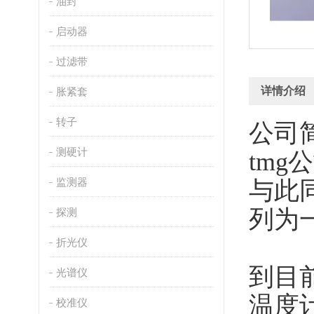
油封
启动器
过滤带
详情介绍
胀紧套
转子
公司
测硬计
tmg
监测器
与此
列为
探测
折光仪
到目
光谱仪
温度
校准仪