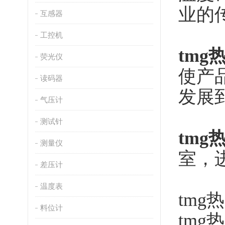
业的
互感器
工控机
tmg
荧光仪
使产
读码器
发展到
气压计
测试针
tmg
测量仪
室，
差压计
温度表
tmg
料位计
tmg