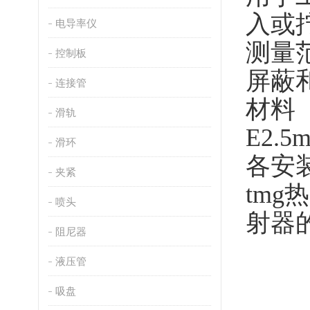
入或
电导率仪
测量范
控制板
屏蔽
连接管
材料
滑轨
E2.
滑环
各安
夹紧
tmg
喷头
射器
阻尼器
液压管
吸盘