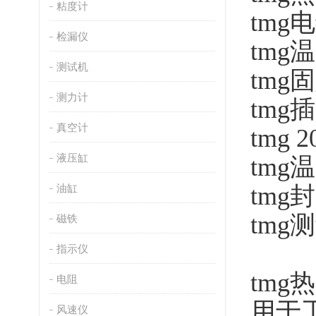
粘度计
tmg
检漏仪
tmg
测试机
tmg
测力计
tmg
真空计
tmg 
液压缸
tmg
油缸
tmg
tmg
磁铁
指示仪
tmg
电阻
用于
风速仪