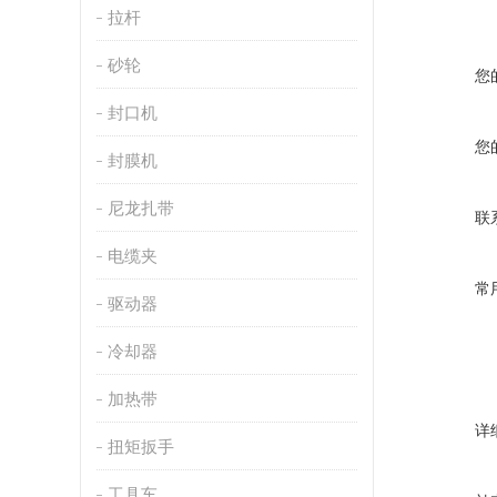
拉杆
砂轮
您
封口机
您
封膜机
尼龙扎带
联
电缆夹
常
驱动器
冷却器
加热带
详
扭矩扳手
工具车