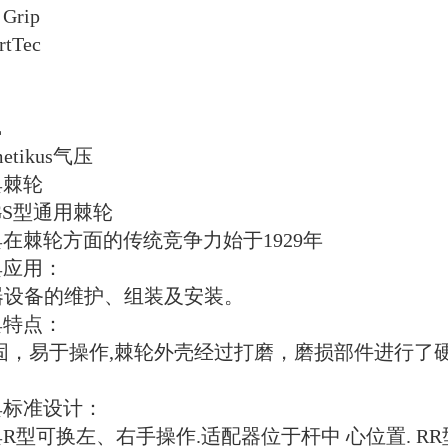
 Grip
rtTec
L
metikus气压
 具棘轮
RGS型通用棘轮
夹 具在棘轮方面的传统竞争力始于1929年
 具应用：
器设备的维护、组装及安装。
 具特点：
 固，易于操作,棘轮外壳经过打磨，磨损部件进行了
 具标准设计：
夹 具R型可换左、右手操作.适配器位于杆中 心位置. RR型