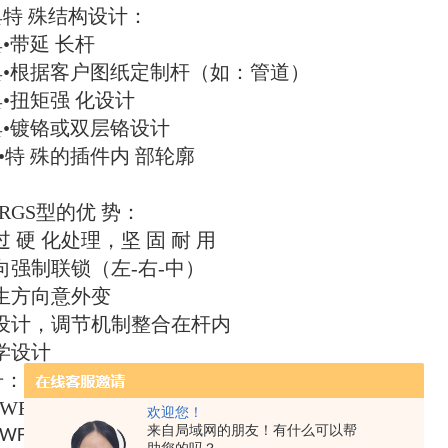
 具特 殊结构设计：
 具•带延 长杆
夹 具•根据客户图纸定制杆（如：管道）
 具•扭矩强 化设计
夹 具•镀铬或双层铬设计
•特 殊的插件内 部轮廓
RGS型的优 势：
过 硬 化处理，坚 固 耐 用
向强制联锁（左-右-中）
生方向意外变
型设计，调节机制整合在杆内
学设计
号：
 WFLC220/A126/SK40
欢迎您！
来自局域网的朋友！有什么可以帮
 WFLC220/A126/SK50