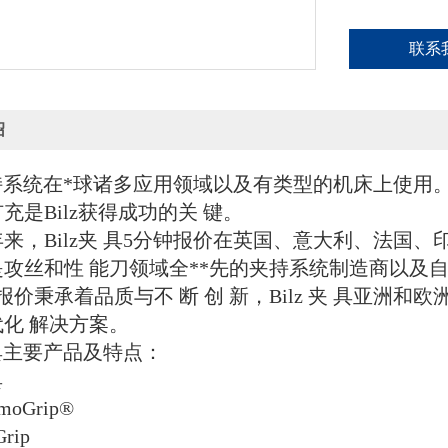
联系
绍
夹 持系统在*球诸多应用领域以及有类型的机床上使用。
充是Bilz获得成功的关 键。
来，Bilz夹 具
5分钟报价
在英国、意大利、法国、印
是攻丝和性 能刀领域全**先的夹持系统制造商以及自
报价
秉承着品质与不 断 创 新，Bilz
夹
具亚洲和欧洲
化 解决方案。
夹 具主要产品及特点：
具
rmoGrip®
Grip