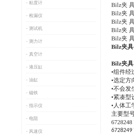
粘度计
Bilz夹
Bilz夹
检漏仪
Bilz
测试机
Bilz夹
Bilz
测力计
Bilz夹具
真空计
Bilz夹具
液压缸
•组件经
•选定方
油缸
•不会发
磁铁
•紧凑
•人体工
指示仪
主要型
电阻
6728248
6728249
风速仪