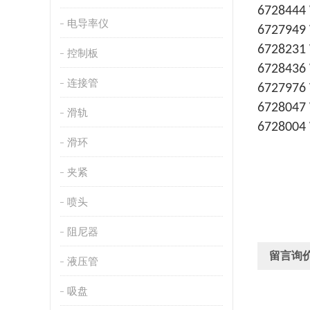
6728444
电导率仪
6727949
6728231
控制板
6728436
连接管
6727976
6728047
滑轨
6728004
滑环
夹紧
喷头
阻尼器
留言询
液压管
吸盘