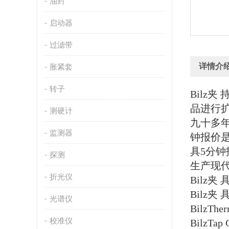
油封
启动器
过滤带
详情介
胀紧套
转子
Bilz
品进行扩
测硬计
九十多年
监测器
钟报价
具
5分钟
探测
生产现代
折光仪
Bilz
Bilz夹 
光谱仪
BilzThe
校准仪
BilzTap 