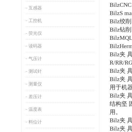
BilzCNC
互感器
BilzS ma
工控机
Bilz绞削
Bilz钻削
荧光仪
BilzMQ
BilzHer
读码器
Bilz夹
气压计
R/RR/
Bilz
测试针
Bilz夹
测量仪
用于机
Bilz夹
差压计
结构坚
温度表
用。
Bilz夹
料位计
Bilz