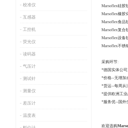
校准仪
Marsoflex硅
Marsoflex
互感器
Marsoflex食
工控机
Marsoflex复
Marsoflex设
荧光仪
Marsoflex不
读码器
采购环节:
气压计
*德国实体公
*价格--无增
测试针
*货运--每周
测量仪
*提供欧洲工
*服务优--国
差压计
温度表
欢迎选购
Mars
料位计