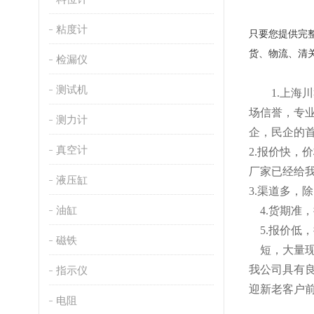
粘度计
只要您提供完
货、物流、清
检漏仪
测试机
1.
上海川
场信誉，专
测力计
企，民企的
真空计
2
.
报价快，价
厂家已经给
液压缸
3.渠道多，
油缸
4.货期
5
.
报价低，
磁铁
短
，
大量
我公司具有
指示仪
迎新老客户
电阻