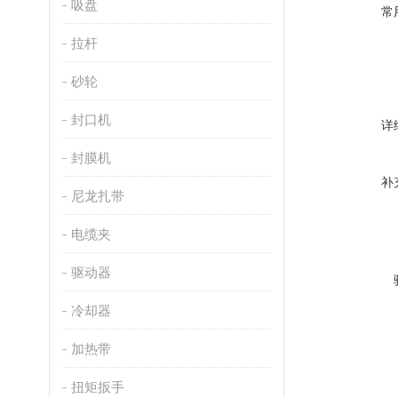
吸盘
常
拉杆
砂轮
封口机
详
封膜机
补
尼龙扎带
电缆夹
驱动器
冷却器
加热带
扭矩扳手