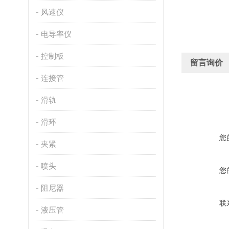
风速仪
电导率仪
控制板
留言询价
连接管
滑轨
滑环
您
夹紧
喷头
您
阻尼器
联
液压管