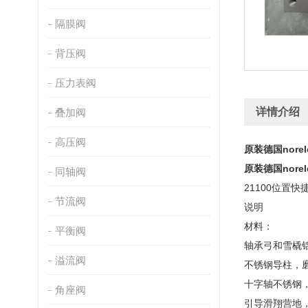
隔膜阀
背压阀
压力表阀
详情介绍
叠加阀
高压阀
原装
德国nore
原装
德国nore
同轴阀
21100位置快
节流阀
说明
材料：
平衡阀
轴承弓和雪橇
溢流阀
不锈钢导柱，
十字轴不锈钢
角座阀
引导滑翔营地