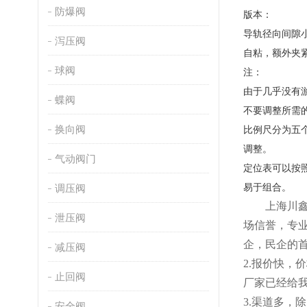
防爆阀
版本：
导轨径向间隙小
泻压阀
自粘，额外夹
球阀
注：
由于几乎没有
蝶阀
不要调整所需
换向阀
比例尺分为五个
调整。
气动阀门
定位表可以按
易于组合。
调压阀
上海川
泄压阀
场信誉，专
企，民企的
减压阀
2
.
报价快，价
止回阀
厂家已经给
3.渠道多，
安全阀