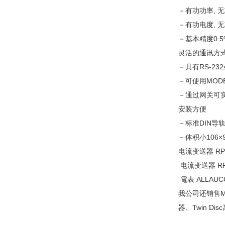
－有功功率, 无
－有功电度, 
－基本精度0.5
灵活的通讯方
－具有RS-23
－可使用MODB
－通过网关可实现P
安装方便
－标准DIN导
－体积小106×9
电流变送器 RP
电流变送器 RP
電表 ALLAUC
我公司还销售MA
器、Twin Dis