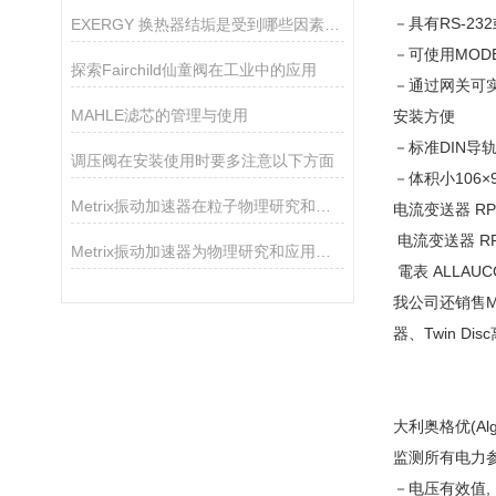
－具有RS-23
EXERGY 换热器结垢是受到哪些因素的影响？
－可使用MODB
探索Fairchild仙童阀在工业中的应用
－通过网关可实现P
MAHLE滤芯的管理与使用
安装方便
－标准DIN导
调压阀在安装使用时要多注意以下方面
－体积小106×9
Metrix振动加速器在粒子物理研究和医学成像等领域有着广泛的应用
电流变送器 RP
电流变送器 RP
Metrix振动加速器为物理研究和应用提供了*的支持
電表 ALLAUC
我公司还销售MA
器、Twin Dis
大利奥格优(A
监测所有电力
－电压有效值,