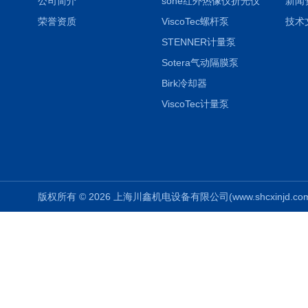
公司简介
sone红外热像仪折光仪
新闻
荣誉资质
ViscoTec螺杆泵
技术
STENNER计量泵
Sotera气动隔膜泵
Birk冷却器
ViscoTec计量泵
版权所有 © 2026 上海川鑫机电设备有限公司(www.shcxinjd.com) 