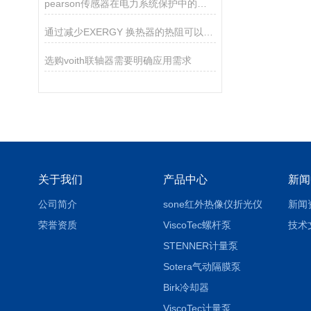
pearson传感器在电力系统保护中的关键作用
通过减少EXERGY 换热器的热阻可以提升换热效率
选购voith联轴器需要明确应用需求
关于我们
产品中心
新闻
公司简介
sone红外热像仪折光仪
新闻
荣誉资质
ViscoTec螺杆泵
技术
STENNER计量泵
Sotera气动隔膜泵
Birk冷却器
ViscoTec计量泵