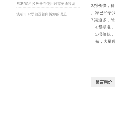
EXERGY 换热器在使用时需要通过调节冷却水流量来达到平衡润滑油温度的目的
2
.
报价快，价
厂家已经给
浅析KTR联轴器轴向拆卸的误差
3.渠道多，
4.货期
5
.
报价低，
短
，
大量
留言询价