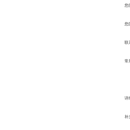
您
您
联
常
详
补