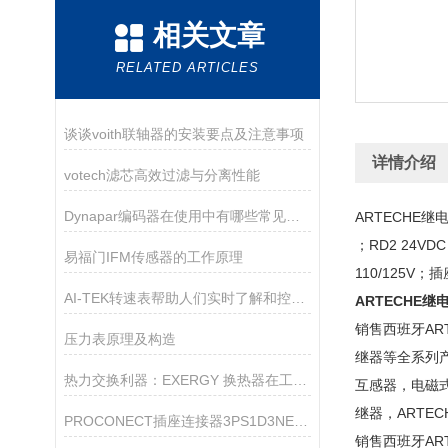
相关文章
RELATED ARTICLES
谈谈voith联轴器的安装要点及注意事项
详情介绍
votech滤芯高效过滤与分离性能
Dynapar编码器在使用中有哪些常见的故障？
ARTECHE继电 
；RD2 24VDC
易福门IFM传感器的工作原理
110/125V；插
AI-TEK转速表帮助人们实时了解和控制旋转设备的运行情况
ARTECHE继
销售西班牙ART
压力表原理及构造
继器等全系列
热力交换利器：EXERGY 换热器在工业生产中的重要作用
互感器，电磁式
继器，ARTE
PROCONECT插座连接器3PS1D3NE01选购指南
销售西班牙ART