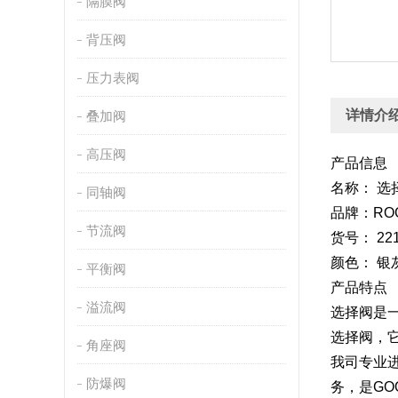
隔膜阀
背压阀
压力表阀
详情介
叠加阀
高压阀
产品信息
名称： 选
同轴阀
品牌：RO
节流阀
货号： 22
颜色： 银
平衡阀
产品特点
溢流阀
选择阀是一
选择阀，它
角座阀
我司专业进
防爆阀
务，是GO