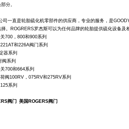
换部分。
S公司一直是轮胎硫化机零部件的供应商，专业的服务，是GOODYE
择。ROGRERS罗杰斯可以为任何品牌的轮胎提供硫化设备及
关700，800和900系列
221AT和226A阀门系列
沉淀器系列
喷射阀系列
关700和664系列
荷阀100RV，075RV和275RV系列
125系列
ERS阀门
美国ROGERS阀门