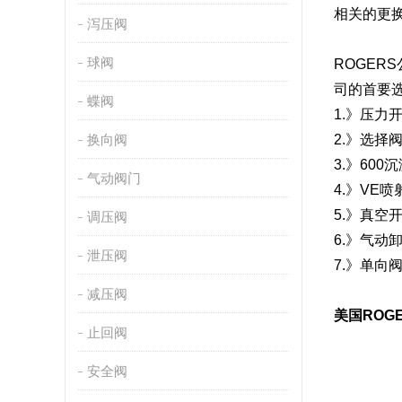
相关的更
泻压阀
球阀
ROGER
司的首要选
蝶阀
1.》压力开
换向阀
2.》选择阀
3.》600
气动阀门
4.》VE
5.》真空开
调压阀
6.》气动卸
泄压阀
7.》单向阀
减压阀
美国ROG
止回阀
安全阀