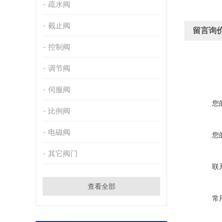
疏水阀
截止阀
留言询
控制阀
调节阀
伺服阀
您
比例阀
电磁阀
您
其它阀门
联
查看全部
常