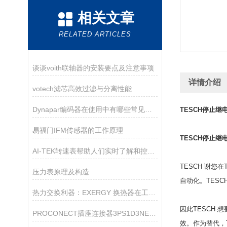
相关文章
RELATED ARTICLES
谈谈voith联轴器的安装要点及注意事项
详情介绍
votech滤芯高效过滤与分离性能
Dynapar编码器在使用中有哪些常见的故障？
TESCH停止继
易福门IFM传感器的工作原理
TESCH停止继
AI-TEK转速表帮助人们实时了解和控制旋转设备的运行情况
TESCH 谢您
压力表原理及构造
自动化。TES
热力交换利器：EXERGY 换热器在工业生产中的重要作用
因此TESCH 想
PROCONECT插座连接器3PS1D3NE01选购指南
效。作为替代，TE