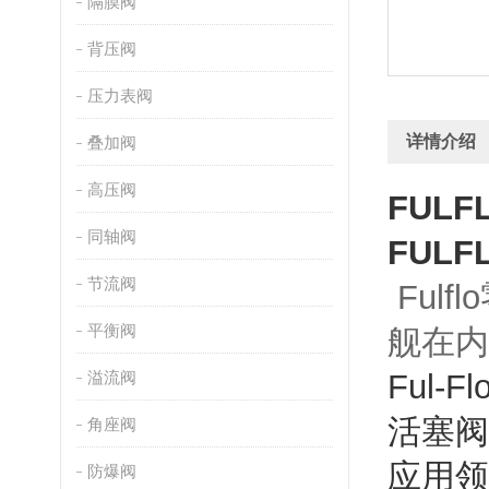
隔膜阀
背压阀
压力表阀
详情介绍
叠加阀
高压阀
FUL
同轴阀
FUL
节流阀
Ful
平衡阀
舰在内
溢流阀
Ful-F
活塞阀
角座阀
应用领
防爆阀