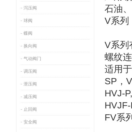
石油、
泻压阀
V系列
球阀
蝶阀
V系列
换向阀
螺纹连
气动阀门
适用于液
调压阀
SP，VJ
泄压阀
HVJ-P
减压阀
HVJF-
止回阀
FV系
安全阀