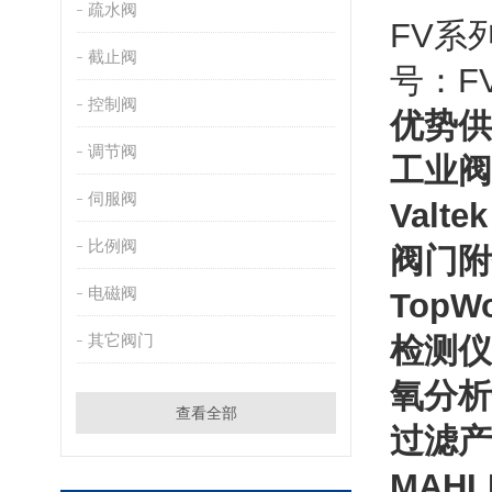
疏水阀
FV系
截止阀
号：FVJ
控制阀
优势供
调节阀
工业阀
伺服阀
Valtek
比例阀
阀门附
电磁阀
TopW
其它阀门
检测仪表
氧分析
查看全部
过滤产品
MAH