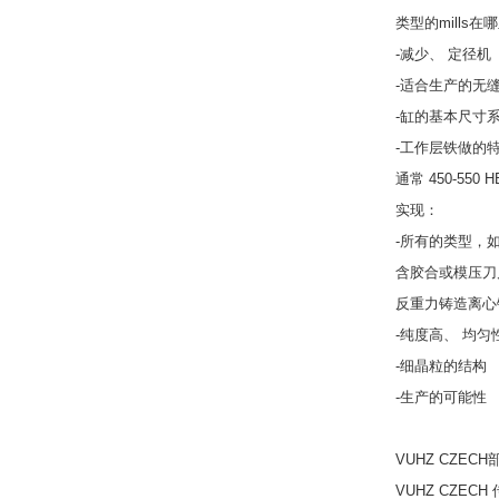
类型的mills
-减少、 定径机
-适合生产的无缝
-缸的基本尺寸系列
-工作层铁做的
通常 450-55
实现：
-所有的类型，
含胶合或模压刀
反重力铸造离心
-纯度高、 均匀
-细晶粒的结构
-生产的可能性
VUHZ CZEC
VUHZ CZECH 