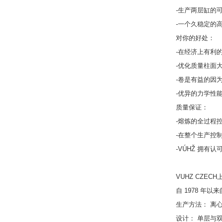
-生产两层缸的
-一个久稳定的
对你的好处：
-在经济上有利
-优化质量柱面
-卷是有益的因
-优异的力学性
质量保证：
-熔炼的全过程
-在整个生产控
-VÚHŽ 拥有
VUHZ CZEC
自 1978 年以
生产方法： 离
设计： 单层与