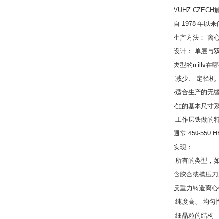
VUHZ CZEC
自 1978 年以
生产方法： 离
设计： 单层与
类型的mills
-减少、 定径机
-适合生产的无缝
-缸的基本尺寸系列
-工作层铁做的
通常 450-55
实现：
-所有的类型，
含胶合或模压刀
反重力铸造离心
-纯度高、 均匀
-细晶粒的结构