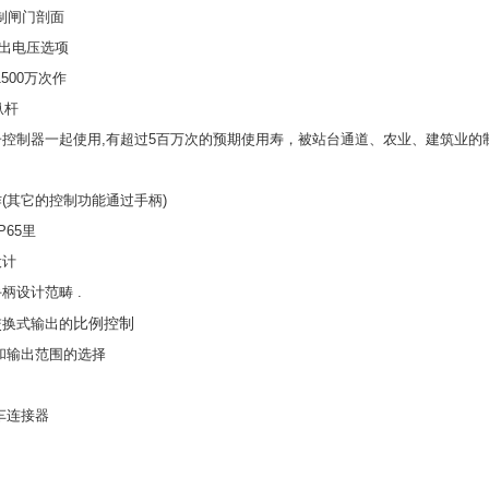
制闸门剖面
输出电压选项
500万次作
纵杆
子控制器一起使用,有超过5百万次的预期使用寿，被站台通道、农业、建筑业的
(其它的控制功能通过手柄)
P65里
设计
柄设计范畴 .
比例控制
交换式输出的
和输出范围的选择
车连接器