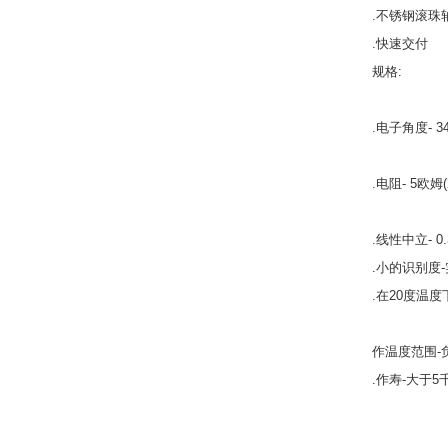
.不锈钢滚珠
.快速交付
规格:
.电子角度- 3
.电阻- 5欧姆
.线性中立- 0
.小的识别度
.在20度温度
作温度范围-负
.作寿-大于