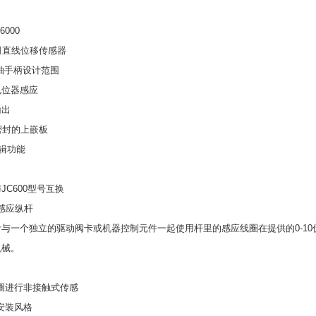
000
司直线位移传感器
 多轴手柄设计范围
电位器感应
输出
行密封的上嵌板
逻辑功能
JC600型号互换
轴感应纵杆
与一个独立的驱动阀卡或机器控制元件一起使用杆里的感应线圈在提供的0-10
机械。
圈进行非接触式传感
安装风格