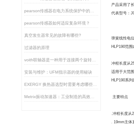
产品采用了长
pearson传感器在电力系统保护中的关键作用
代表型号：J00
pearson传感器如何适应复杂环境？
真空发生器常见的故障有哪些?
弹簧线性电位计
HLP190
过滤器的原理
voith联轴器是一种用于连接两个旋转轴的机械装置
冲程长度从2
适用于大范
安装与维护：UFM指示器的使用秘诀
HLP190系
EXERGY 换热器选型时需要考虑哪些因素？
Metrix振动加速器：工业制造的高效助推器
主要特点
.冲程长度从2
. 19mm主