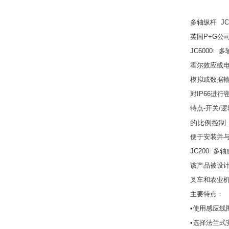
多轴纵杆 JC6
英国P+G公
JC6000:
霍尔效应或
模拟或数据
对IP66进
特点-开关/
的比例控制
便于安装并与
JC200: 多
该产品被设计
叉车和农业
主要特点：
•使用感应线
•选择法兰式