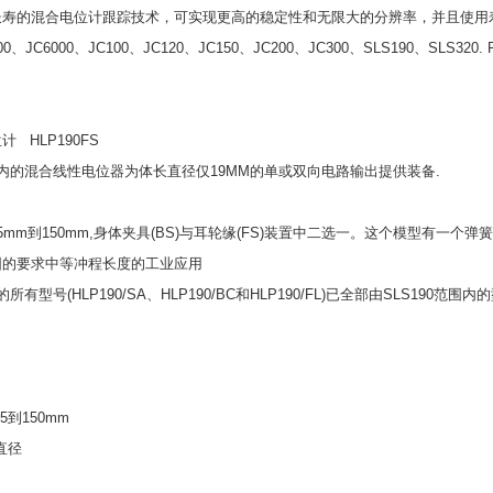
寿的混合电位计跟踪技术，可实现更高的稳定性和无限大的分辨率，并且使用寿长
、JC6000、JC100、JC120、JC150、JC200、JC300、SLS190、SLS32
 HLP190FS
范围内的混合线性电位器为体长直径仅19MM的单或双向电路输出提供装备.
5mm到150mm,身体夹具(BS)与耳轮缘(FS)装置中二选一。这个模型有一个弹
围的要求中等冲程长度的工业应用
列的所有型号(HLP190/SA、HLP190/BC和HLP190/FL)已全部由SLS190
5到150mm
体直径