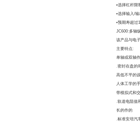
•选择杠杆限
•选择输入/
•预期寿超过1
JC600:多轴
该产品与电
主要特点:
单轴或双轴作
.密封在盘的I
高低不平的
人体工学的手
带模拟式和
.轨道电阻值
长的作的
.标准安培汽