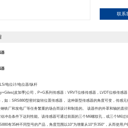
联系
绍
感器
感器
LS/电位计/电位器/纵杆
y+Giles(皮加季)公司，P+G系列传感器：VRVT位移传感器，LVDT位移传
，如：SRS880型密封旋转位置传感器， 这种新型传感器的角度可变，传感
钢铁厂和发电厂等任务繁重的场合而设计和制造的。 该器件的外罩和轴的直径分
动冲击条件下达到性能。该传感器可通过前面的三个M6螺纹孔，或三个M6过体
RS880有35种不同型号的产品，角度范围以10°为增量从10°升350°，从