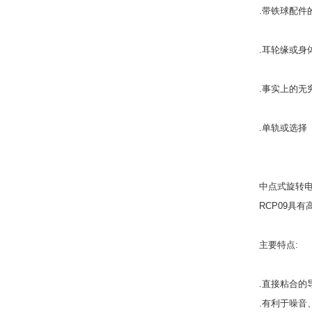
.带铁球配件
.耳轮缘或身
.事实上的无
.单轨或选择
中点式旋转电
RCP09具
主要特点:
.直接粘合的
.有利于噪音