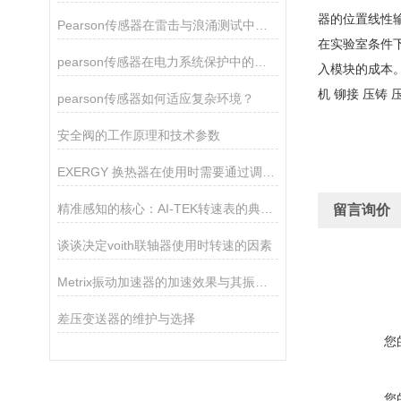
器的位置线性
Pearson传感器在雷击与浪涌测试中的关键作用
在实验室条件下
pearson传感器在电力系统保护中的关键作用
入模块的成本
机 铆接 压铸
pearson传感器如何适应复杂环境？
安全阀的工作原理和技术参数
EXERGY 换热器在使用时需要通过调节冷却水流量来达到平衡润滑油温度的目的
精准感知的核心：AI-TEK转速表的典型产品特征
留言询价
谈谈决定voith联轴器使用时转速的因素
Metrix振动加速器的加速效果与其振动参数有关
差压变送器的维护与选择
您
您