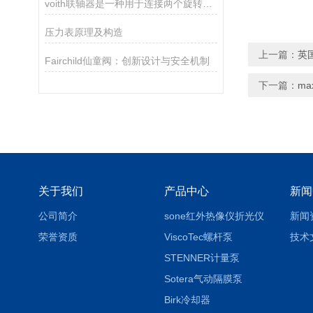
voith联轴器是一种用于连接两个旋转轴的机械装置
压力表原理及构造
上一篇：
英国
Fairchild仙童阀：创新设计与安全机制
下一篇：
ma
关于我们
产品中心
新闻
公司简介
sone红外热像仪折光仪
新闻
荣誉资质
ViscoTec螺杆泵
技术
STENNER计量泵
Sotera气动隔膜泵
Birk冷却器