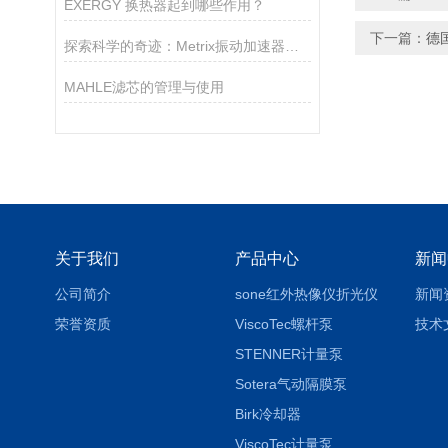
EXERGY 换热器起到哪些作用？
下一篇：
德国
探索科学的奇迹：Metrix振动加速器的崭新时代
MAHLE滤芯的管理与使用
关于我们
产品中心
新闻
公司简介
sone红外热像仪折光仪
新闻
荣誉资质
ViscoTec螺杆泵
技术
STENNER计量泵
Sotera气动隔膜泵
Birk冷却器
ViscoTec计量泵