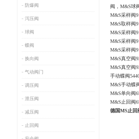
防爆阀
阀，M&S球阀，
M&S
采样阀91
泻压阀
M&S
取样阀91
球阀
M&S
采样阀91
M&S
采样阀91
蝶阀
M&S
采样阀911
换向阀
M&S
真空阀92
M&S
真空阀92
气动阀门
手动蝶阀54400
M&S
手动蝶阀5
调压阀
M&S
单向阀65
泄压阀
M&S
止回阀65
德国MS止回
减压阀
止回阀
安全阀