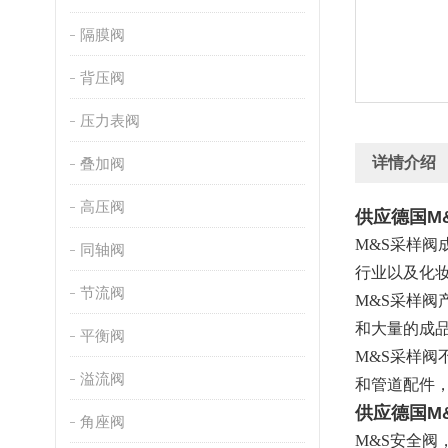
隔膜阀
背压阀
压力表阀
详情介绍
叠加阀
高压阀
供应德国M
M&S
采样阀
同轴阀
行业以及化
节流阀
M&S
采样阀
和大量的成
平衡阀
M&S
采样阀
溢流阀
和管道配件，
供应德国M
角座阀
M&S
安全阀，