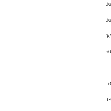
您
您
联
常
详
补