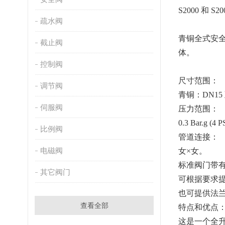
S2000 和 
疏水阀
青铜全式安
截止阀
体。
控制阀
尺寸范围：
调节阀
青铜：
DN15
伺服阀
压力范围：
0.3 Bar.g (4 P
比例阀
管道连接：
电磁阀
女
×女。
标准阀门带
其它阀门
可根据要求
也可提供法
查看全部
特点和优点
这是一个全