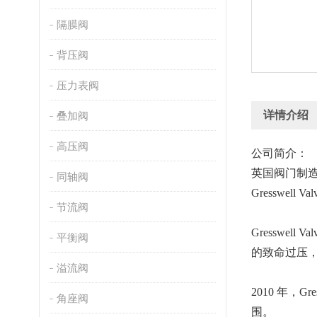
隔膜阀
背压阀
压力表阀
详情介绍
叠加阀
高压阀
公司简介：
英国阀门制
同轴阀
Gresswel
节流阀
Gressw
平衡阀
的致命过压
溢流阀
2010 年，G
角座阀
围。