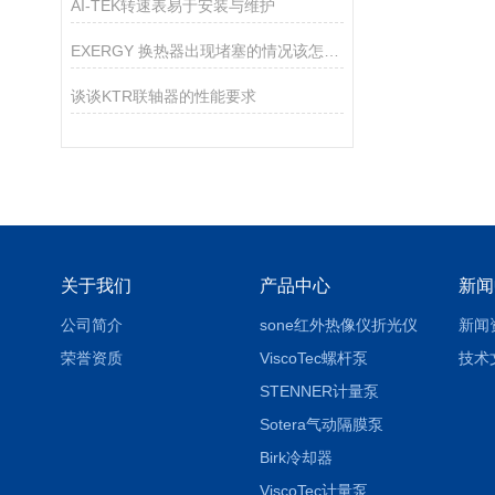
AI-TEK转速表易于安装与维护
EXERGY 换热器出现堵塞的情况该怎么解决？
谈谈KTR联轴器的性能要求
关于我们
产品中心
新闻
公司简介
sone红外热像仪折光仪
新闻
荣誉资质
ViscoTec螺杆泵
技术
STENNER计量泵
Sotera气动隔膜泵
Birk冷却器
ViscoTec计量泵