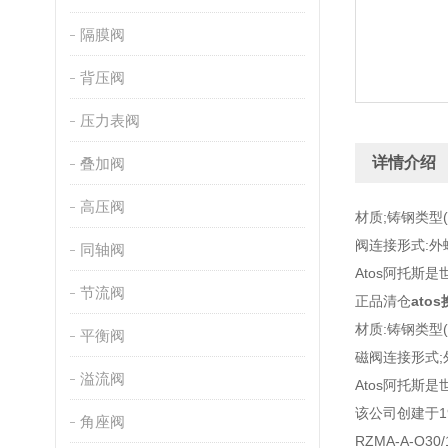
隔膜阀
背压阀
压力表阀
详情介绍
叠加阀
高压阀
材质;铸钢类型
阀连接形式:外
同轴阀
Atos阿托
节流阀
正品清仓
ato
材质:铸钢类型
平衡阀
磁阀连接形式;
溢流阀
Atos阿托
该公司创建于
角座阀
RZMA-A-O30/