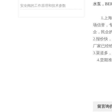
水泵，BER
安全阀的工作原理和技术参数
1.
上海
场信誉，
企，民企
2
.
报价快，
厂家已经
3.渠道
4.货
留言询