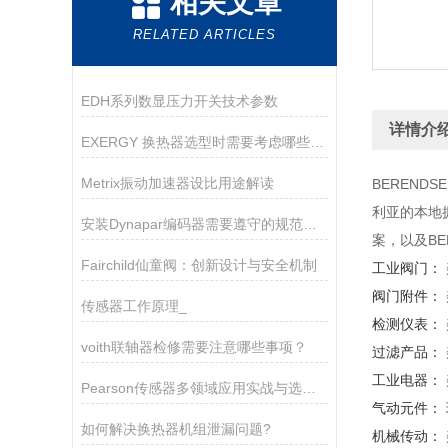
相关文章
RELATED ARTICLES
EDH系列数显压力开关技术参数
详情介
EXERGY 换热器选型时需要考虑哪些因素？
Metrix振动加速器设比用途解读
BEREND
利亚的本地
安装Dynapar编码器需要遵守的规范如下
案，以及BE
Fairchild仙童阀：创新设计与安全机制
工业阀门： 美
阀门附件： 美
传感器工作原理_
检测仪表： 美
voith联轴器检修需要注意哪些事项？
过滤产品： 美
工业电器： 美
Pearson传感器多领域应用实战与选型指南
气动元件： 瑞
如何解决换热器机组泄漏问题?
机械传动： 