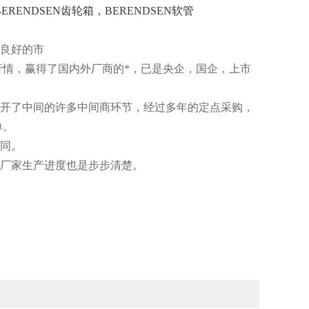
ERENDSEN齿轮箱，BERENDSEN软管
良好的市
行情，
赢
得了国内外厂商的*
，
已是央企，国企，上市
开了中间的许多中间商环节，经过多年的定点采购，
单。
合同
。
于厂家生产进度也
是
步步清楚。