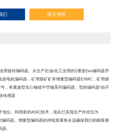
我们
留言询价
品质工业用旋转编码器。从生产石油/化工业用的2通道Eex编码器开
发电发电机编码器，矿用煤矿矿井增量型编码器EXMC，矿用煤
型号，有紧凑型实心轴或中空轴系列编码器。型的编码器*由不
位移传感器
处于地位。利用新的ASIC技术，现在已实现生产外径仅为
冲每转的编码器。增量型编码器的持续发展将永远确保我们的顾客拥
码器。