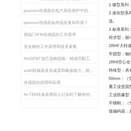
1.微型系列
pearson传感器在电力系统保护中的关键作用
2.迷你型系
选。
pearson传感器如何适应复杂环境？
3.标准系列
易福门IFM传感器的工作原理
经济型：脉冲可
2RHF大转速1
安全阀的工作原理和技术参数
牢固型：轴径
NUGENT滤芯选购指南：精准匹配工业需求的核心策略
2RHI空心全
特殊型：具有
voith联轴器具有减震和吸振能力，能够减少机械装置的振动和噪音
50mm；（
传感器的原理和应用
重工业坚固型
AI-TEK转速表帮助人们实时了解和控制旋转设备的运行情况
工业防爆型：具
不锈刚；（空心
值编码器：