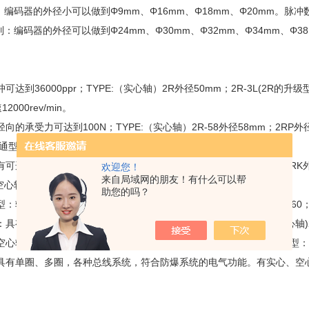
：编码器的外径小可以做到Φ9mm、Φ16mm、Φ18mm、Φ20mm。脉冲
列：编码器的外径可以做到Φ24mm、Φ30mm、Φ32mm、Φ34mm、Φ
：
达到36000ppr；TYPE:（实心轴）2R外径50mm；2R-3L(2R的升级型
2000rev/min。
向的承受力可达到100N；TYPE:（实心轴）2R-58外径58mm；2RP外
通型；2RHIF大孔径:16mm。
可选的额外参数，工作温度可达到零下40°C；TYPE：（实心轴）2RK外径58
欢迎您！
来自局域网的朋友！有什么可以帮
空心轴）2RHIF-SR全不锈刚；2RHIDS带双面测量轮。
助您的吗？
：轴向、径向的承受力可达到500N；TYPE：2RMHD外形：70*60*60；2
有EExdIIBT6标准，适合油田、化工、天然气等行业；TYPE:(实心轴)2RE
轴）2REX-H外径：68mm；2REX-H-SR全不锈刚；TYPE：特殊型：TY
具有单圈、多圈，各种总线系统，符合防爆系统的电气功能。有实心、空