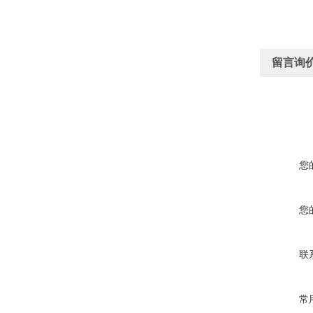
留言询
您
您
联
常