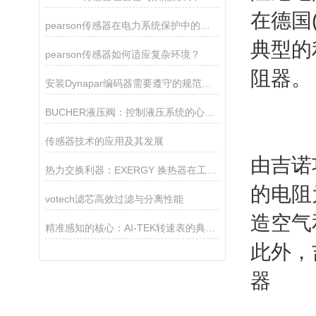
在德国
pearson传感器在电力系统保护中的关键作用
典型的
pearson传感器如何适应复杂环境？
阻器。
安装Dynapar编码器需要遵守的规范如下
BUCHER液压阀：控制液压系统的心脏！
传感器技术的应用及其发展
由吉诺
热力交换利器：EXERGY 换热器在工业生产中的重要作用
的电阻
votech滤芯高效过滤与分离性能
造空气
精准感知的核心：AI-TEK转速表的典型产品特征
此外，
器