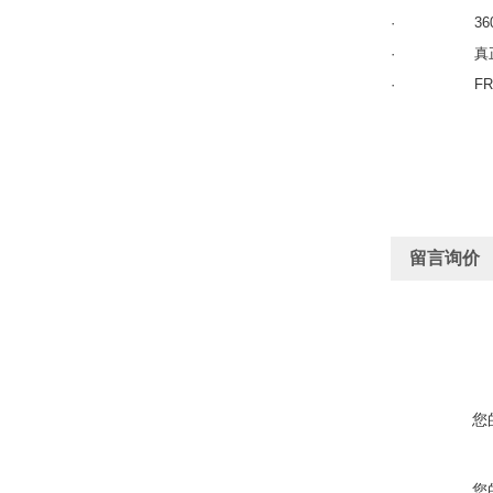
· 360°
· 真正的0
· FRO的
留言询价
您
您