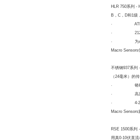
HLR 750系列
B，C，D和1级
· ATEX和
· 212°F（1
· 为±1.00英
Macro Senso
不锈钢937系列
（24毫米）的传
· 铬镍铁
· 高压应用程
· 4-20m
Macro Sens
RSE 1500
用真0-10伏直流