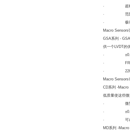
· 超精密装配
· 范围从±0.0
· 极长;
Macro Sens
GSA系列 - 
供一个LVDT
· ±0.100的范
· FRO的
· 220°F
Macro Sens
CD系列 -Mac
低质量使这些微
· 微型3/
· ±0.025的
· 可在高
MD系列 -Mac