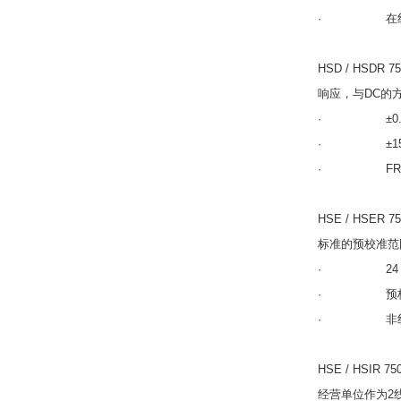
· 在线设计
HSD / HSD
响应，与DC的
· ±0.015的
· ±15 V
· FRO的非
HSE / HSE
标准的预校准范围为
· 24 V 
· 预校准的0.1
· 非线性小于
HSE / HSI
经营单位作为2