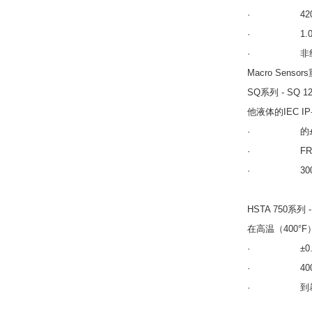
· 420 
· 1.00范围“
· 非线性度为
Macro Senso
SQ系列 - 
他液体的IEC I
· 的±0.50英
· FRO的非
· 300°F
HSTA 750
在高温（400°
· ±0.05的范
· 400°F
· 到暴露于