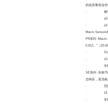
的低质量使这些
· 微型3/
· ±0.020的
· ±0.5
Macro Sens
PR系列 -Mac
0.812。"（
· 可在0.75
· ±0.05的范
· 非线性度
SE系列 -东南
态响应，直流输
· 范围从0.10
· 24 V 
· 非线性小于