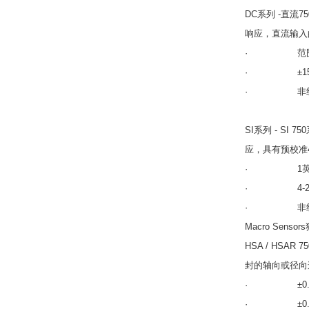
DC系列 -直流
响应，直流输入
· 范围从±0.0
· ±15 V 
· 非线性小于
SI系列 - S
应，具有预校准4
· 1英寸（2
· 4-20
· 非线性度为
Macro Senso
HSA / HS
封的轴向或径向
· ±0.05的范
· ±0.2