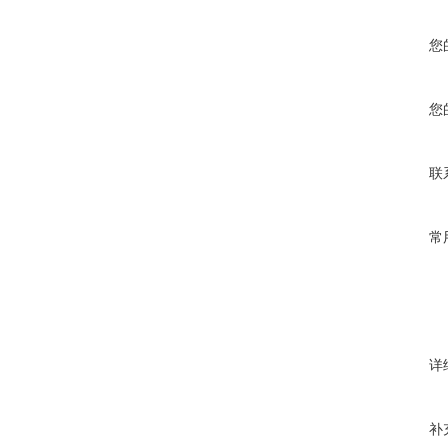
您
您
联
常
详
补