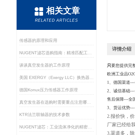
相关文章
RELATED ARTICLES
传感器的原理和应用
详情介绍
NUGENT滤芯选购指南：精准匹配工业需求的核心策略
谈谈真空发生器的工作原理
只
要您提供完
欧洲工业品
O2
美国 EXERGY（Exergy LLC）换热器工作原理
1
、德国渠道
---
德国Konux压力传感器工作原理
2
、诚信基础
---
售后保障
---
全
真空发生器在选购时需要重点注意哪些方面？
3
、货运优势
---
KTR法兰联轴器的技术参数
2
.
报价快，价
厂家已经给
NUGENT滤芯：工业流体净化的精密守护者
3.渠道多，