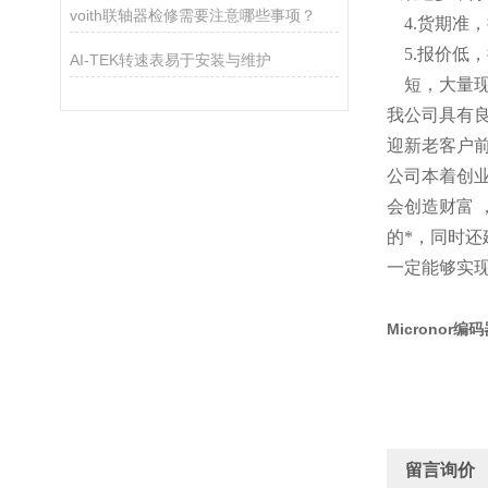
voith联轴器检修需要注意哪些事项？
4.货期
5
.
报价低，
AI-TEK转速表易于安装与维护
短
，
大量
我公司具有
迎新老客户
公司本着创
会创造财富
的*，同时
一定能够实
Micronor编
留言询价